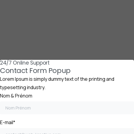
Skip
to
content
24/7 Online Support
Contact Form Popup
Lorem Ipsum is simply dummy text of the printing and
typesetting industry.
Nom & Prénom
E-mail*