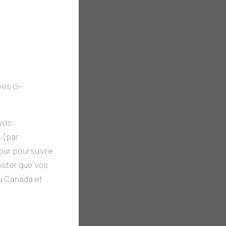
ées ci-
 vos
s (par
our poursuivre
noter que vos
au Canada et