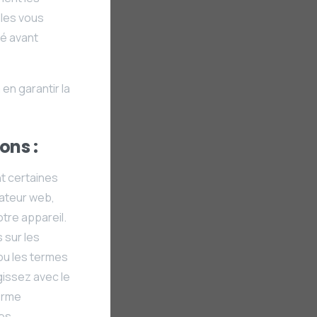
lles vous
té avant
n garantir la
ons :
t certaines
gateur web,
otre appareil.
 sur les
 ou les termes
gissez avec le
erme
ées