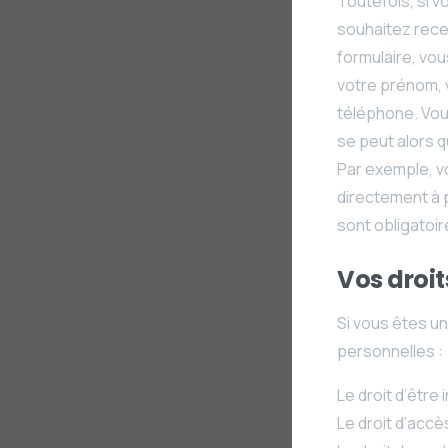
Toutefois, si v
souhaitez recev
formulaire, vo
votre prénom, v
téléphone. Vou
se peut alors q
Par exemple, v
directement à p
sont obligatoi
Vos droits
Si vous êtes u
personnelles :
Le droit d’être 
Le droit d’accè