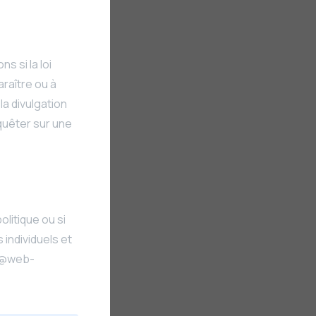
s si la loi
araître ou à
la divulgation
nquêter sur une
litique ou si
individuels et
ct@web-