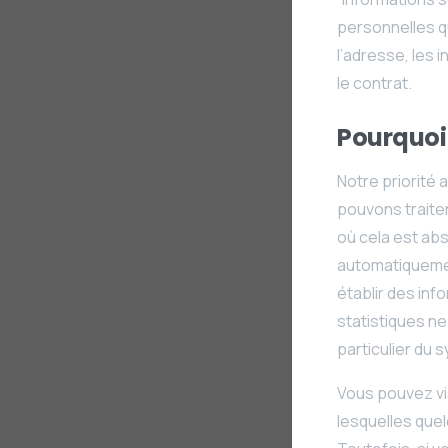
personnelles qu
l’adresse, les 
le contrat.
Pourquoi
Notre priorité 
pouvons traite
où cela est ab
automatiquement
établir des inf
statistiques ne
particulier du 
Vous pouvez vis
lesquelles quel