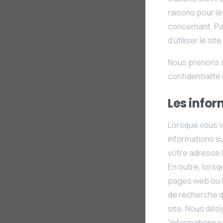
raisons pour l
concernant. Par
d’utiliser le s
Nous prenons s
confidentialité 
Les infor
Lorsque vous v
informations s
votre adresse I
En outre, lorsq
pages web ou le
de recherche qu
site. Nous dés
“informations s