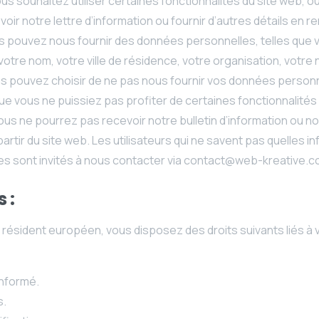
ous souhaitez utiliser certaines fonctionnalités du site web, ou
oir notre lettre d’information ou fournir d’autres détails en r
us pouvez nous fournir des données personnelles, telles que v
otre nom, votre ville de résidence, votre organisation, votre
s pouvez choisir de ne pas nous fournir vos données personne
ue vous ne puissiez pas profiter de certaines fonctionnalités
ous ne pourrez pas recevoir notre bulletin d’information ou n
artir du site web. Les utilisateurs qui ne savent pas quelles i
res sont invités à nous contacter via contact@web-kreative.c
 :
n résident européen, vous disposez des droits suivants liés 
informé.
s.