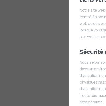
Notre site web 
contrôlés par 
web ou des pra
lorsque vous qu
site web susce
Sécurité 
Nous sécurison
dans un environ
divulgation no
physiques raiso
divulgation no
Toutefois, auc
être garantie.