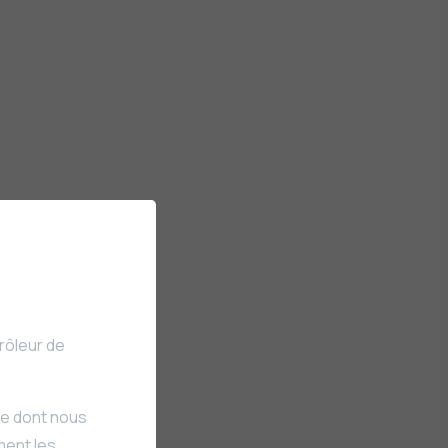
rôleur de
re dont nous
ment les