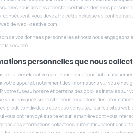
esquelles nous devons collecter certaines données personne
 conséquent, vous devez lire cette politique de confidentiali
ite web de web-kreative.com.
oin de vos données personnelles et nous nous engageons à e
et la sécurité.
mations personnelles que nous collect
isitez le web-kreative.com, nous recueillons automatiquemen
ur votre appareil, notamment des informations sur votre navi
P, votre fuseau horaire et certains des cookies installés sur v
ue vous naviguez sur le site, nous recueillons des informations
s produits individuels que vous consultez, sur les sites web
i vous ont renvoyé au site et sur la manière dont vous intera
ignons ces informations collectées automatiquement par le t
ur les appareils”. En outre, nous pourrions collecter les donn