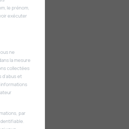
nom, le prénom,
uvoir exécuter
 nous ne
 dans la mesure
ons collectées
s d’abus et
s informations
sateur
rmations, par
dentifiable.