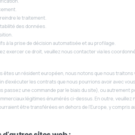
ification.
acement.
treindre le traitement.
ortabilité des données.
sition.
tifs à la prise de décision automatisée et au profilage.
ez exercer ce droit, veuillez nous contacter via les coordonn
ous êtes un résident européen, nous notons que nous traitons
in d’exécuter les contrats que nous pourrions avoir avec vou
us passez une commande par le biais du site), ou autrement p
ommerciaux légitimes énumérés ci-dessus. En outre, veuillez 
ourraient être transférées en dehors de l’Europe, y compris 
s d'autres sites web :