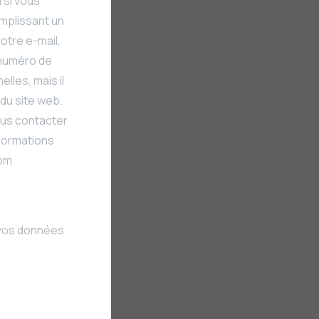
 si vous
emplissant un
otre e-mail,
 numéro de
lles, mais il
 du site web.
ous contacter
nformations
om.
à vos données