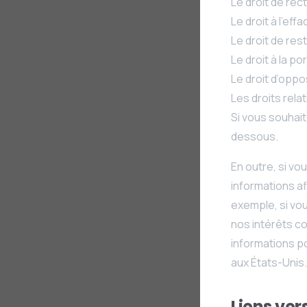
Le droit de rect
Le droit à l’eff
Le droit de res
Le droit à la p
Le droit d’oppo
Les droits rela
Si vous souhait
dessous.
En outre, si v
informations af
exemple, si vo
nos intérêts c
informations p
aux États-Unis.
Liens ver