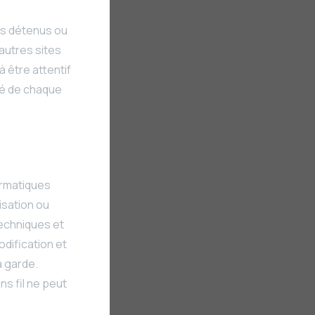
pas détenus ou
autres sites
 être attentif
ité de chaque
ormatiques
isation ou
techniques et
dification et
a garde.
s fil ne peut