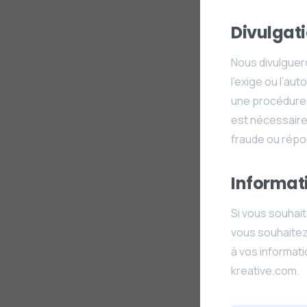
Divulgati
Nous divulguero
l’exige ou l’au
une procédure j
est nécessaire 
fraude ou rép
Informati
Si vous souhai
vous souhaitez 
à vos informat
kreative.com.